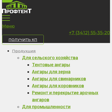
Меню
+7 (3412) 55-35-20
ПОЛУЧИТЬ КП
Продукция
Для сельского хозяйства
Тентовые ангары
Ангары для зерна
Ангары для свинарников
Ангары для коровников
Ремонт и перекрытие арочных
ангаров
Для промышленности